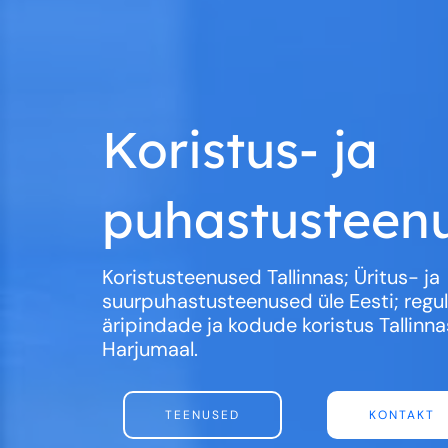
Koristus- ja
puhastusteen
Koristusteenused Tallinnas; Üritus- ja
suurpuhastusteenused üle Eesti; regu
äripindade ja kodude koristus Tallinna
Harjumaal.
TEENUSED
KONTAKT