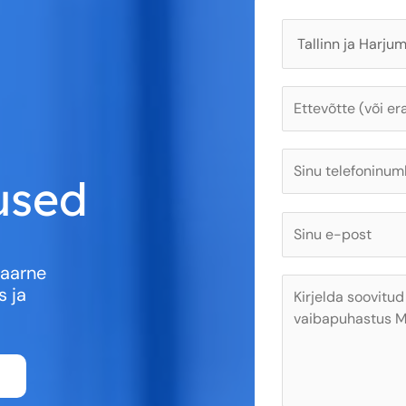
used
laarne
s ja