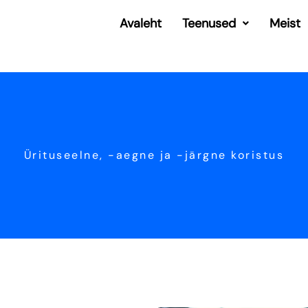
Avaleht
Teenused
Meist
Ürituseelne, -aegne ja -järgne koristus