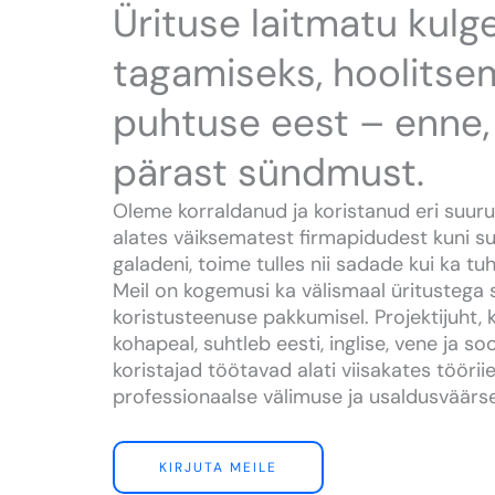
Ürituse laitmatu kul
tagamiseks, hoolitse
puhtuse eest – enne, 
pärast sündmust.
Oleme korraldanud ja koristanud eri suur
alates väiksematest firmapidudest kuni suu
galadeni, toime tulles nii sadade kui ka t
Meil on kogemusi ka välismaal üritustega
koristusteenuse pakkumisel. Projektijuht, 
kohapeal, suhtleb eesti, inglise, vene ja s
koristajad töötavad alati viisakates töörii
professionaalse välimuse ja usaldusväärs
KIRJUTA MEILE