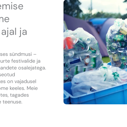
gemise
me
ajal ja
uses sündmusi –
rte festivalide ja
uhandete osalejatega.
 seotud
kes on vajadusel
oome keeles. Meie
etes, tagades
e teenuse.