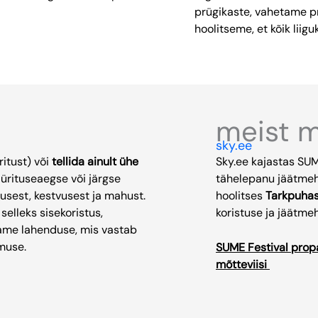
prügikaste, vahetame pr
hoolitseme, et kõik liigu
meist 
sky.ee
ritust) või
tellida ainult ühe
Sky.ee kajastas SUME
 ürituseaegse või järgse
tähelepanu jäätmeha
usest, kestvusest ja mahust.
hoolitses
Tarkpuha
selleks sisekoristus,
koristuse ja jäätme
agame lahenduse, mis vastab
muse.
SUME Festival propa
mõtteviisi