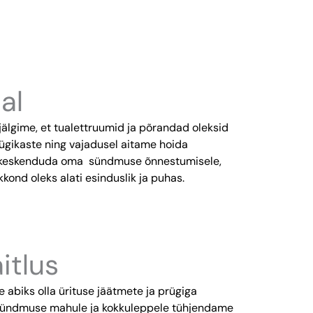
al
jälgime, et tualettruumid ja põrandad oleksid
gikaste ning vajadusel aitame hoida
ad keskenduda oma sündmuse õnnestumisele,
kond oleks alati esinduslik ja puhas.
itlus
 abiks olla ürituse jäätmete ja prügiga
 sündmuse mahule ja kokkuleppele tühjendame