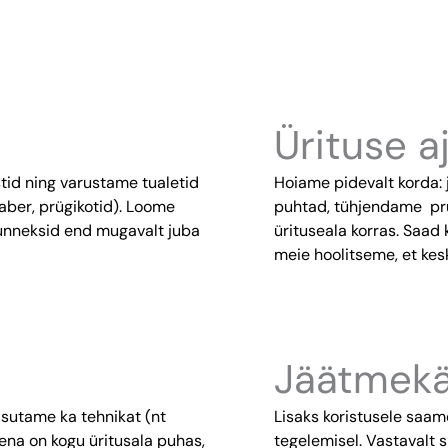
Ürituse aj
tid ning varustame tualetid
Hoiame pidevalt korda: 
ber, prügikotid). Loome
puhtad, tühjendame prü
tunneksid end mugavalt juba
ürituseala korras. Sa
meie hoolitseme, et kesk
Jäätmekä
asutame ka tehnikat (nt
Lisaks koristusele saame
na on kogu üritusala puhas,
tegelemisel. Vastavalt