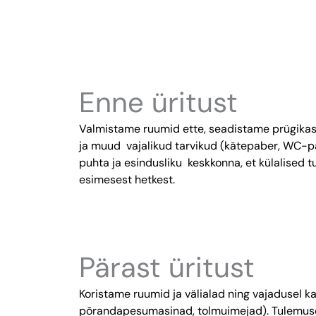
Enne üritust
Valmistame ruumid ette, seadistame prügikas
ja muud vajalikud tarvikud (kätepaber, WC-pa
puhta ja esindusliku keskkonna, et külalised 
esimesest hetkest.
Pärast üritust
Koristame ruumid ja välialad ning vajadusel k
põrandapesumasinad, tolmuimejad). Tulemuse