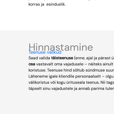
korras ja esinduslik.
Hinnastamine
Teenuse valikud
Saad valida
täisteenuse
(enne, ajal ja pärast ü
osa
vastavalt oma vajadusele – näiteks ainult
koristuse. Teenuse hind sõltub sündmuse suur
Läheneme igale kliendile personaalselt – olgu 
välikoristus või kogu ürituseala teenus. Nii t
täpselt sinu vajadustele ja annab parima tule