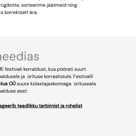
ügikotte, sorteerime jäätmeid ning
ks korrektselt ära.
meedias
 festivali korraldust, kus pöörati suurt
ldusele ja ürituse korrashoiule. Festivalil
stus OÜ
suure külastajaskonnaga ürituseala
halduse eest:
geerib teadlikku tarbimist ja rohelist